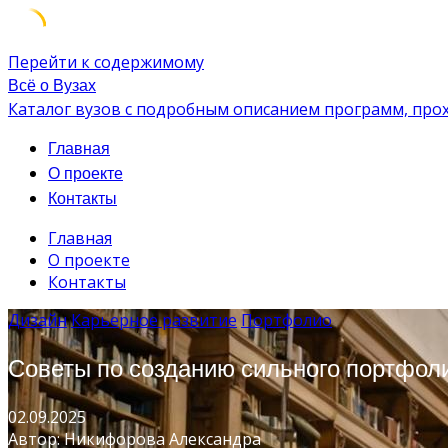
Перейти к содержимому
Всё о Вузах
Каталог вузов с подробным описанием программ, про
Главная
О проекте
Контакты
Главная
О проекте
Контакты
Дизайн
Карьерное развитие
Портфолио
Советы по созданию сильного портфоли
02.09.2025
Автор: Никифорова Александра