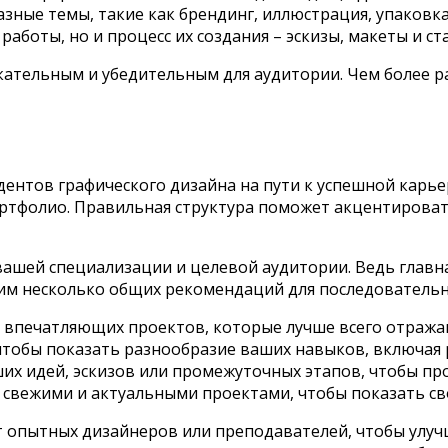
ные темы, такие как брендинг, иллюстрация, упаковка
работы, но и процесс их создания – эскизы, макеты и ст
ательным и убедительным для аудитории. Чем более р
дентов графического дизайна на пути к успешной карье
ортфолио. Правильная структура поможет акцентироват
ашей специализации и целевой аудитории. Ведь главна
рим несколько общих рекомендаций для последователь
 впечатляющих проектов, которые лучше всего отражаю
тобы показать разнообразие ваших навыков, включая р
х идей, эскизов или промежуточных этапов, чтобы пр
свежими и актуальными проектами, чтобы показать св
 опытных дизайнеров или преподавателей, чтобы улу