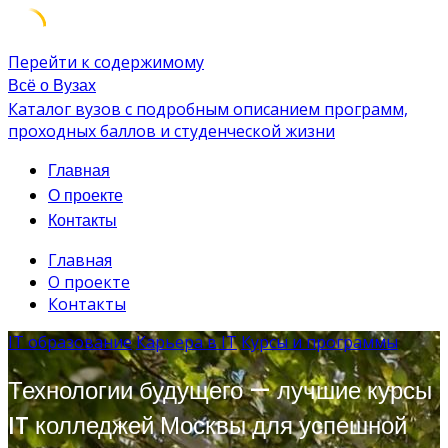
Перейти к содержимому
Всё о Вузах
Каталог вузов с подробным описанием программ,
проходных баллов и студенческой жизни
Главная
О проекте
Контакты
Главная
О проекте
Контакты
IT образование
Карьера в IT
Курсы и программы
Технологии будущего — лучшие курсы
IT колледжей Москвы для успешной